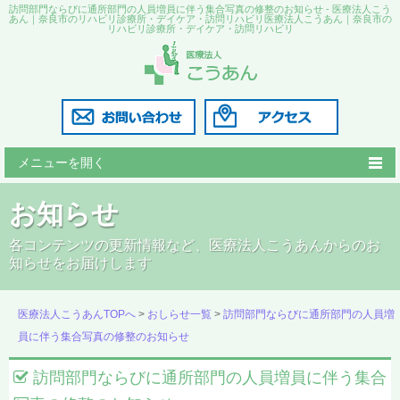
訪問部門ならびに通所部門の人員増員に伴う集合写真の修整のお知らせ - 医療法人こう
あん｜奈良市のリハビリ診療所・デイケア・訪問リハビリ医療法人こうあん｜奈良市の
リハビリ診療所・デイケア・訪問リハビリ
メニューを開く
こうあん診療所
お知らせ
リハビリこうあん
各コンテンツの更新情報など、医療法人こうあんからのお
知らせをお届けします
訪問リハビリ
医師の紹介
医療法人こうあんTOPへ
>
おしらせ一覧
>
訪問部門ならびに通所部門の人員増
員に伴う集合写真の修整のお知らせ
採用情報
訪問部門ならびに通所部門の人員増員に伴う集合