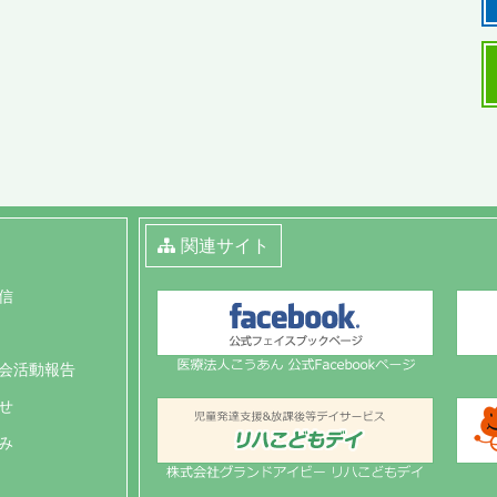
関連サイト
信
会活動報告
せ
み