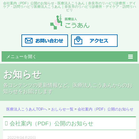
会社案内（PDF）公開のお知らせ - 医療法人こうあん｜奈良市のリハビリ診療所・デイ
ケア・訪問リハビリ医療法人こうあん｜奈良市のリハビリ診療所・デイケア・訪問リハ
ビリ
メニューを開く
こうあん診療所
お知らせ
リハビリこうあん
各コンテンツの更新情報など、医療法人こうあんからのお
知らせをお届けします
訪問リハビリ
医師の紹介
医療法人こうあんTOPへ
>
おしらせ一覧
>
会社案内（PDF）公開のお知らせ
採用情報
会社案内（PDF）公開のお知らせ
2022年04月20日