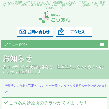
こうあん診療所のチラシができました！ - 医療法人こうあん｜奈良市のリハビリ診療
所・デイケア・訪問リハビリ医療法人こうあん｜奈良市のリハビリ診療所・デイケア・
訪問リハビリ
メニューを開く
こうあん診療所
お知らせ
リハビリこうあん
各コンテンツの更新情報など、医療法人こうあんからのお
知らせをお届けします
訪問リハビリ
医師の紹介
医療法人こうあんTOPへ
>
おしらせ一覧
>
こうあん診療所のチラシができまし
た！
採用情報
こうあん診療所のチラシができました！